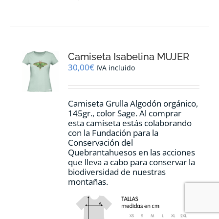
tiene
múltiples
variantes.
Las
opciones
Camiseta Isabelina MUJER
se
pueden
30,00
€
IVA incluido
elegir
en
la
Camiseta Grulla Algodón orgánico,
página
145gr., color Sage. Al comprar
de
esta camiseta estás colaborando
producto
con la Fundación para la
Conservación del
Quebrantahuesos en las acciones
que lleva a cabo para conservar la
biodiversidad de nuestras
montañas.