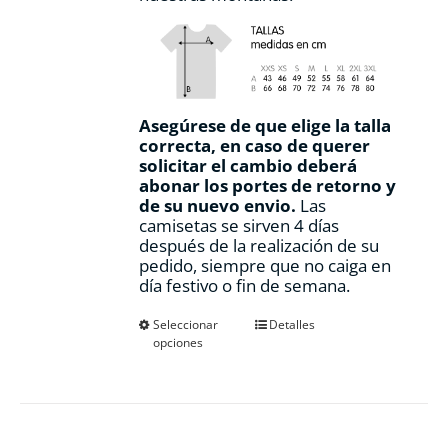
Asegúrese de que elige la talla
correcta, en caso de querer
solicitar el cambio deberá
abonar los portes de retorno y
de su nuevo envio.
Las
camisetas se sirven 4 días
después de la realización de su
pedido, siempre que no caiga en
día festivo o fin de semana.
Este
Seleccionar
Detalles
opciones
producto
tiene
múltiples
variantes.
Las
opciones