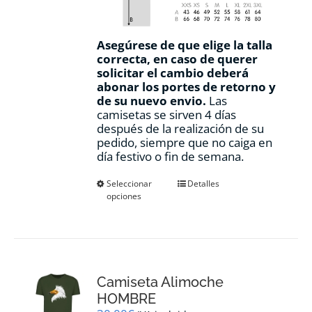
Asegúrese de que elige la talla
correcta, en caso de querer
solicitar el cambio deberá
abonar los portes de retorno y
de su nuevo envio.
Las
camisetas se sirven 4 días
después de la realización de su
pedido, siempre que no caiga en
día festivo o fin de semana.
Este
Seleccionar
Detalles
opciones
producto
tiene
múltiples
variantes.
Las
opciones
Camiseta Alimoche
se
pueden
HOMBRE
elegir