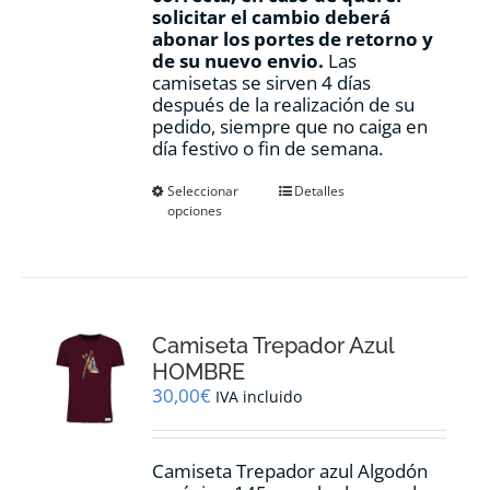
solicitar el cambio deberá
abonar los portes de retorno y
de su nuevo envio.
Las
camisetas se sirven 4 días
después de la realización de su
pedido, siempre que no caiga en
día festivo o fin de semana.
Este
Seleccionar
Detalles
opciones
producto
tiene
múltiples
variantes.
Las
opciones
Camiseta Trepador Azul
se
pueden
HOMBRE
elegir
30,00
€
IVA incluido
en
la
página
Camiseta Trepador azul Algodón
de