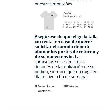
nuestras montañas.
Asegúrese de que elige la talla
correcta, en caso de querer
solicitar el cambio deberá
abonar los portes de retorno y
de su nuevo envio.
Las
camisetas se sirven 4 días
después de la realización de su
pedido, siempre que no caiga en
día festivo o fin de semana.
Este
Seleccionar
Detalles
opciones
producto
tiene
múltiples
variantes.
Las