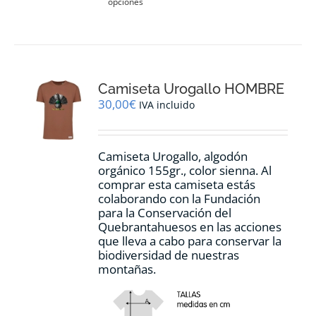
opciones
producto
tiene
múltiples
variantes.
Las
opciones
Camiseta Urogallo HOMBRE
se
pueden
30,00
€
IVA incluido
elegir
en
la
Camiseta Urogallo, algodón
página
orgánico 155gr., color sienna. Al
de
comprar esta camiseta estás
producto
colaborando con la Fundación
para la Conservación del
Quebrantahuesos en las acciones
que lleva a cabo para conservar la
biodiversidad de nuestras
montañas.