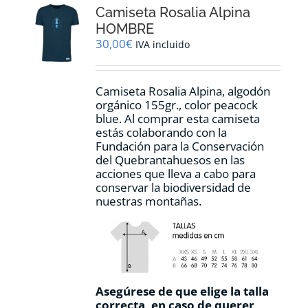
Camiseta Rosalia Alpina
se
pueden
HOMBRE
elegir
30,00
€
IVA incluido
en
la
página
Camiseta Rosalia Alpina, algodón
de
orgánico 155gr., color peacock
producto
blue. Al comprar esta camiseta
estás colaborando con la
Fundación para la Conservación
del Quebrantahuesos en las
acciones que lleva a cabo para
conservar la biodiversidad de
nuestras montañas.
Asegúrese de que elige la talla
correcta, en caso de querer