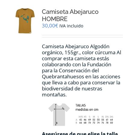
opciones
Camiseta Abejaruco
se
pueden
HOMBRE
elegir
30,00
€
IVA incluido
en
la
página
Camiseta Abejaruco Algodón
de
orgánico, 155gr., color cúrcuma Al
producto
comprar esta camiseta estás
colaborando con la Fundación
para la Conservación del
Quebrantahuesos en las acciones
que lleva a cabo para conservar la
biodiversidad de nuestras
montañas.
Asegúrese de que elige la talla