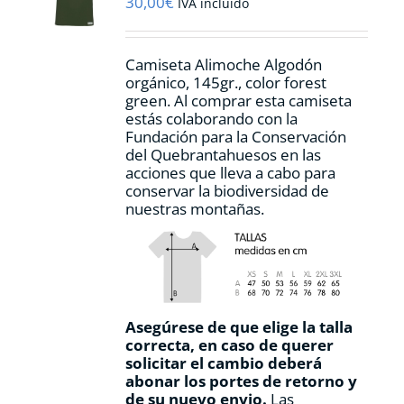
30,00
€
IVA incluido
en
la
página
Camiseta Alimoche Algodón
de
orgánico, 145gr., color forest
producto
green. Al comprar esta camiseta
estás colaborando con la
Fundación para la Conservación
del Quebrantahuesos en las
acciones que lleva a cabo para
conservar la biodiversidad de
nuestras montañas.
Asegúrese de que elige la talla
correcta, en caso de querer
solicitar el cambio deberá
abonar los portes de retorno y
de su nuevo envio.
Las