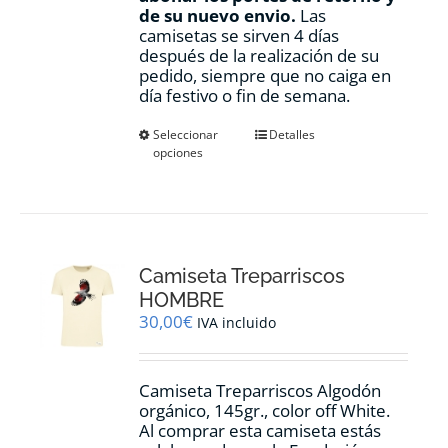
de su nuevo envio.
Las
camisetas se sirven 4 días
después de la realización de su
pedido, siempre que no caiga en
día festivo o fin de semana.
Este
Seleccionar
Detalles
opciones
producto
tiene
múltiples
variantes.
Las
opciones
Camiseta Treparriscos
se
pueden
HOMBRE
elegir
30,00
€
IVA incluido
en
la
página
Camiseta Treparriscos Algodón
de
orgánico, 145gr., color off White.
producto
Al comprar esta camiseta estás