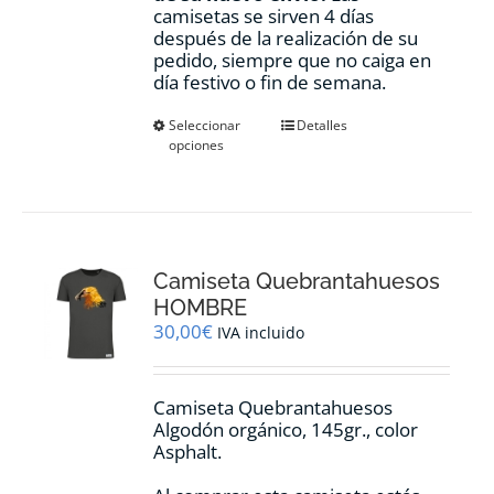
camisetas se sirven 4 días
después de la realización de su
pedido, siempre que no caiga en
día festivo o fin de semana.
Este
Seleccionar
Detalles
opciones
producto
tiene
múltiples
variantes.
Las
opciones
Camiseta Quebrantahuesos
se
pueden
HOMBRE
elegir
30,00
€
IVA incluido
en
la
página
Camiseta Quebrantahuesos
de
Algodón orgánico, 145gr., color
producto
Asphalt.