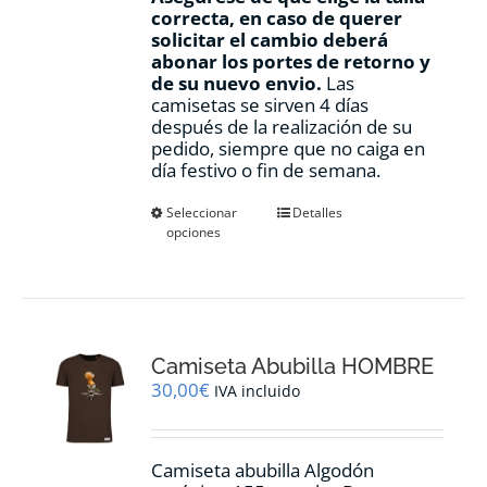
correcta, en caso de querer
solicitar el cambio deberá
abonar los portes de retorno y
de su nuevo envio.
Las
camisetas se sirven 4 días
después de la realización de su
pedido, siempre que no caiga en
día festivo o fin de semana.
Este
Seleccionar
Detalles
opciones
producto
tiene
múltiples
variantes.
Las
opciones
Camiseta Abubilla HOMBRE
se
pueden
30,00
€
IVA incluido
elegir
en
la
Camiseta abubilla Algodón
página