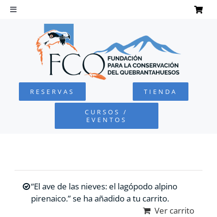
Saltar
al
Toggle
Navigation
contenido
INICIO
QUEBRANTAHUESOS
RESERVAS
TIENDA
FUNDACIÓN
CURSOS /
EVENTOS
PROYECTOS
DEFENSA AMBIENTAL
“El ave de las nieves: el lagópodo alpino
COLABORA
pirenaico.” se ha añadido a tu carrito.
Ver carrito