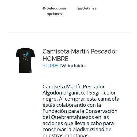
Este
Seleccionar
Detalles
opciones
producto
tiene
múltiples
variantes.
Las
opciones
Camiseta Martín Pescador
se
pueden
HOMBRE
elegir
30,00
€
IVA incluido
en
la
página
Camiseta Martín Pescador
de
Algodón orgánico, 155gr., color
producto
negro. Al comprar esta camiseta
estás colaborando con la
Fundación para la Conservación
del Quebrantahuesos en las
acciones que lleva a cabo para
conservar la biodiversidad de
nuestras montañas.