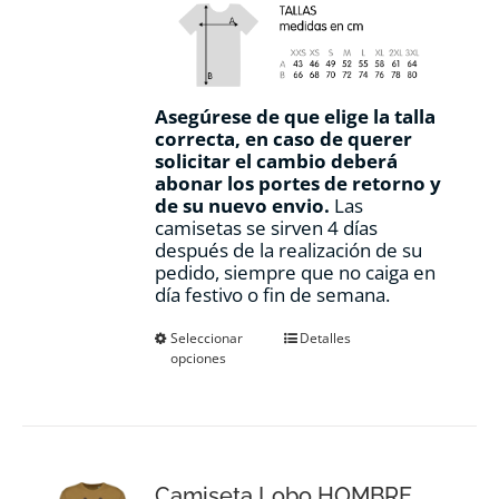
Asegúrese de que elige la talla
correcta, en caso de querer
solicitar el cambio deberá
abonar los portes de retorno y
de su nuevo envio.
Las
camisetas se sirven 4 días
después de la realización de su
pedido, siempre que no caiga en
día festivo o fin de semana.
Este
Seleccionar
Detalles
opciones
producto
tiene
múltiples
variantes.
Las
opciones
Camiseta Lobo HOMBRE
se