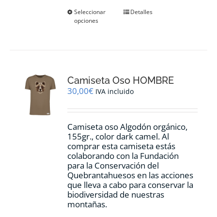
Este
Seleccionar
Detalles
opciones
producto
tiene
múltiples
variantes.
Las
opciones
Camiseta Oso HOMBRE
se
pueden
30,00
€
IVA incluido
elegir
en
la
Camiseta oso Algodón orgánico,
página
155gr., color dark camel. Al
de
comprar esta camiseta estás
producto
colaborando con la Fundación
para la Conservación del
Quebrantahuesos en las acciones
que lleva a cabo para conservar la
biodiversidad de nuestras
montañas.