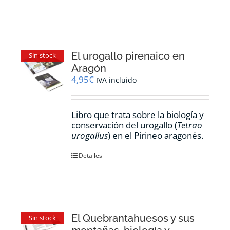
El urogallo pirenaico en
Sin stock
Aragón
4,95
€
IVA incluido
Libro que trata sobre la biología y
conservación del urogallo (
Tetrao
urogallus
) en el Pirineo aragonés.
Detalles
El Quebrantahuesos y sus
Sin stock