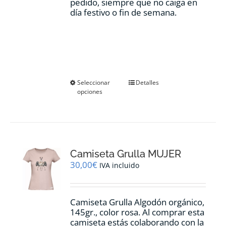
pedido, siempre que no caiga en
día festivo o fin de semana.
Este
Seleccionar
Detalles
opciones
producto
tiene
múltiples
variantes.
Las
opciones
Camiseta Grulla MUJER
se
pueden
30,00
€
IVA incluido
elegir
en
la
Camiseta Grulla Algodón orgánico,
página
145gr., color rosa. Al comprar esta
de
camiseta estás colaborando con la
producto