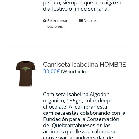
pedido, siempre que no caiga en
día festivo o fin de semana.
Este
Seleccionar
Detalles
opciones
producto
tiene
múltiples
variantes.
Las
opciones
Camiseta Isabelina HOMBRE
se
pueden
30,00
€
IVA incluido
elegir
en
la
Camiseta Isabelina Algodón
página
orgánico, 155gr., color
deep
de
chocolate.
Al comprar esta
producto
camiseta estás colaborando con la
Fundación para la Conservación
del Quebrantahuesos en las
acciones que lleva a cabo para
conservar la biodiversidad de