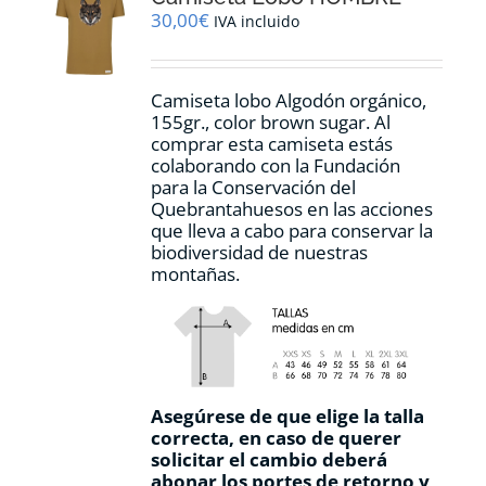
pueden
30,00
€
IVA incluido
elegir
en
la
Camiseta lobo Algodón orgánico,
página
155gr., color
brown sugar.
Al
de
comprar esta camiseta estás
producto
colaborando con la Fundación
para la Conservación del
Quebrantahuesos en las acciones
que lleva a cabo para conservar la
biodiversidad de nuestras
montañas.
Asegúrese de que elige la talla
correcta, en caso de querer
solicitar el cambio deberá
abonar los portes de retorno y