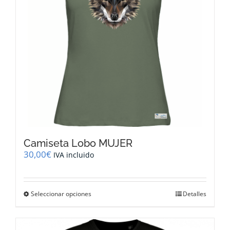
en
la
página
de
producto
Camiseta Lobo MUJER
30,00
€
IVA incluido
Este
Seleccionar opciones
Detalles
producto
tiene
múltiples