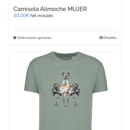
Camiseta Alimoche MUJER
30,00
€
IVA incluido
Este
Seleccionar opciones
Detalles
producto
tiene
múltiples
variantes.
Las
opciones
se
pueden
elegir
en
la
página
de
producto