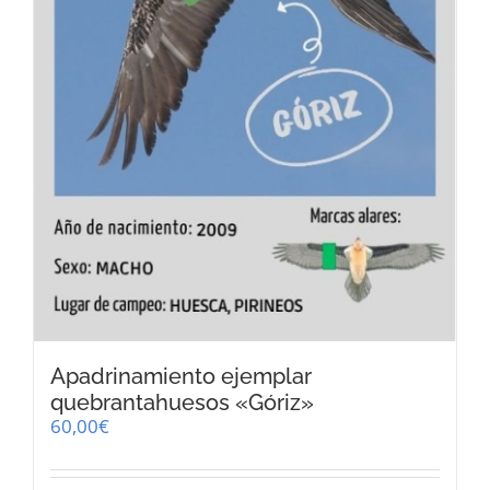
Apadrinamiento ejemplar
quebrantahuesos «Góriz»
60,00
€