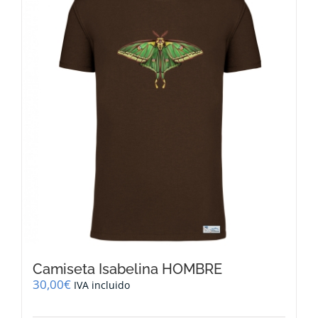
Las
opciones
se
pueden
elegir
en
la
página
de
producto
Camiseta Isabelina HOMBRE
30,00
€
IVA incluido