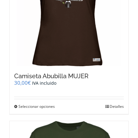
la
página
de
producto
Camiseta Abubilla MUJER
30,00
€
IVA incluido
Este
Seleccionar opciones
Detalles
producto
tiene
múltiples
variantes.
Las