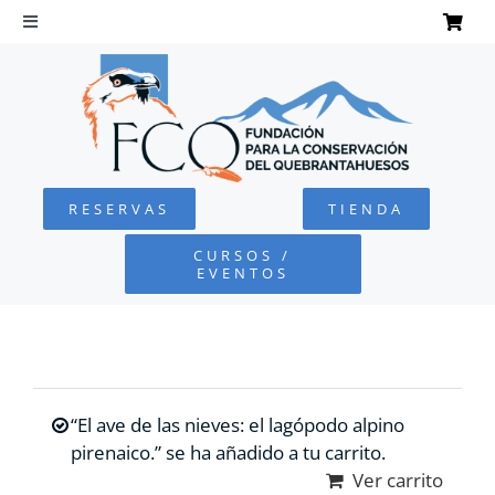
Saltar
al
Toggle
Navigation
contenido
INICIO
QUEBRANTAHUESOS
RESERVAS
TIENDA
FUNDACIÓN
CURSOS /
EVENTOS
PROYECTOS
DEFENSA AMBIENTAL
“El ave de las nieves: el lagópodo alpino
COLABORA
pirenaico.” se ha añadido a tu carrito.
Ver carrito