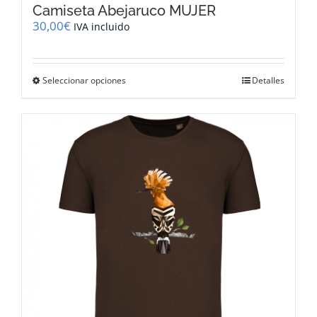
Camiseta Abejaruco MUJER
30,00
€
IVA incluido
Este
Seleccionar opciones
Detalles
producto
tiene
múltiples
variantes.
Las
opciones
se
pueden
elegir
en
la
página
de
producto