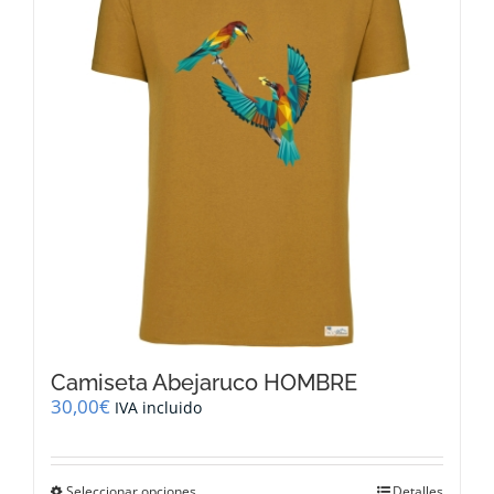
Camiseta Abejaruco HOMBRE
30,00
€
IVA incluido
Este
Seleccionar opciones
Detalles