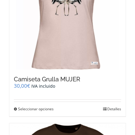
la
página
de
producto
Camiseta Grulla MUJER
30,00
€
IVA incluido
Este
Seleccionar opciones
Detalles
producto
tiene
múltiples
variantes.