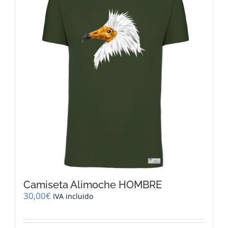
opciones
se
pueden
elegir
en
la
página
de
producto
Camiseta Alimoche HOMBRE
30,00
€
IVA incluido