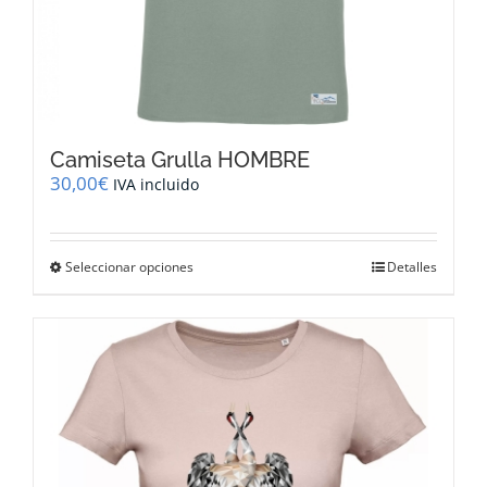
Camiseta Grulla HOMBRE
30,00
€
IVA incluido
Este
Seleccionar opciones
Detalles
producto
tiene
múltiples
variantes.
Las
opciones
se
pueden
elegir
en