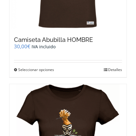
Camiseta Abubilla HOMBRE
30,00
€
IVA incluido
Este
Seleccionar opciones
Detalles
producto
tiene
múltiples
variantes.
Las
opciones
se
pueden
elegir
en