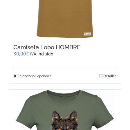
Camiseta Lobo HOMBRE
30,00
€
IVA incluido
Este
Seleccionar opciones
Detalles
producto
tiene
múltiples
variantes.
Las
opciones
se
pueden
elegir