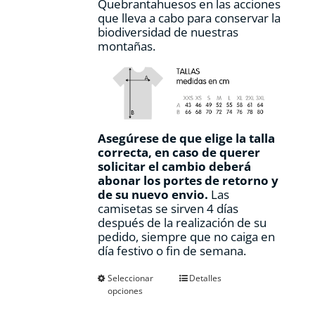
Quebrantahuesos en las acciones
que lleva a cabo para conservar la
biodiversidad de nuestras
montañas.
Asegúrese de que elige la talla
correcta, en caso de querer
solicitar el cambio deberá
abonar los portes de retorno y
de su nuevo envio.
Las
camisetas se sirven 4 días
después de la realización de su
pedido, siempre que no caiga en
día festivo o fin de semana.
Este
Seleccionar
Detalles
opciones
producto
tiene