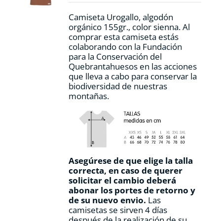
la
Camiseta Urogallo, algodón
página
orgánico 155gr., color sienna. Al
de
comprar esta camiseta estás
producto
colaborando con la Fundación
para la Conservación del
Quebrantahuesos en las acciones
que lleva a cabo para conservar la
biodiversidad de nuestras
montañas.
Asegúrese de que elige la talla
correcta, en caso de querer
solicitar el cambio deberá
abonar los portes de retorno y
de su nuevo envio.
Las
camisetas se sirven 4 días
después de la realización de su