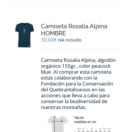
múltiples
variantes.
Las
opciones
Camiseta Rosalia Alpina
se
pueden
HOMBRE
elegir
30,00
€
IVA incluido
en
la
página
Camiseta Rosalia Alpina, algodón
de
orgánico 155gr., color peacock
producto
blue. Al comprar esta camiseta
estás colaborando con la
Fundación para la Conservación
del Quebrantahuesos en las
acciones que lleva a cabo para
conservar la biodiversidad de
nuestras montañas.