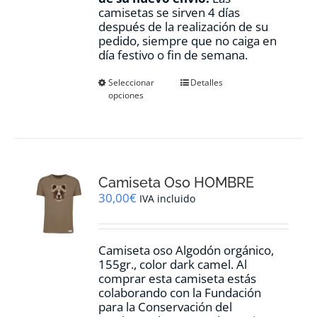
camisetas se sirven 4 días
después de la realización de su
pedido, siempre que no caiga en
día festivo o fin de semana.
Este
Seleccionar
Detalles
opciones
producto
tiene
múltiples
variantes.
Las
opciones
Camiseta Oso HOMBRE
se
pueden
30,00
€
IVA incluido
elegir
en
la
Camiseta oso Algodón orgánico,
página
155gr., color dark camel. Al
de
comprar esta camiseta estás
producto
colaborando con la Fundación
para la Conservación del