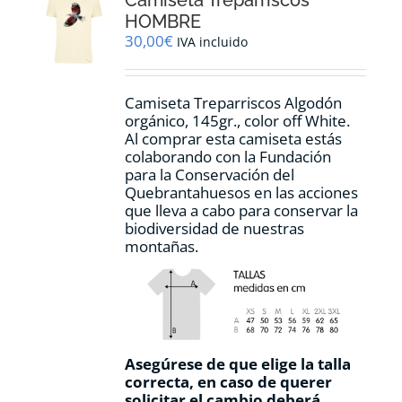
pueden
HOMBRE
elegir
30,00
€
IVA incluido
en
la
página
Camiseta Treparriscos Algodón
de
orgánico, 145gr., color off White.
producto
Al comprar esta camiseta estás
colaborando con la Fundación
para la Conservación del
Quebrantahuesos en las acciones
que lleva a cabo para conservar la
biodiversidad de nuestras
montañas.
Asegúrese de que elige la talla
correcta, en caso de querer
solicitar el cambio deberá