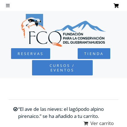
Saltar
al
Toggle
Navigation
contenido
INICIO
QUEBRANTAHUESOS
RESERVAS
TIENDA
FUNDACIÓN
CURSOS /
EVENTOS
PROYECTOS
DEFENSA AMBIENTAL
“El ave de las nieves: el lagópodo alpino
COLABORA
pirenaico.” se ha añadido a tu carrito.
Ver carrito