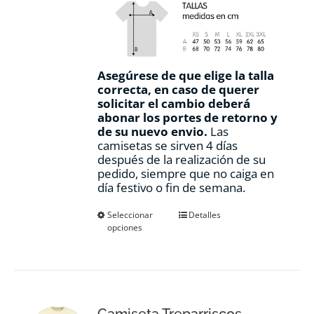
Asegúrese de que elige la talla
correcta, en caso de querer
solicitar el cambio deberá
abonar los portes de retorno y
de su nuevo envio.
Las
camisetas se sirven 4 días
después de la realización de su
pedido, siempre que no caiga en
día festivo o fin de semana.
Este
Seleccionar
Detalles
opciones
producto
tiene
múltiples
variantes.
Las
opciones
Camiseta Treparriscos
se