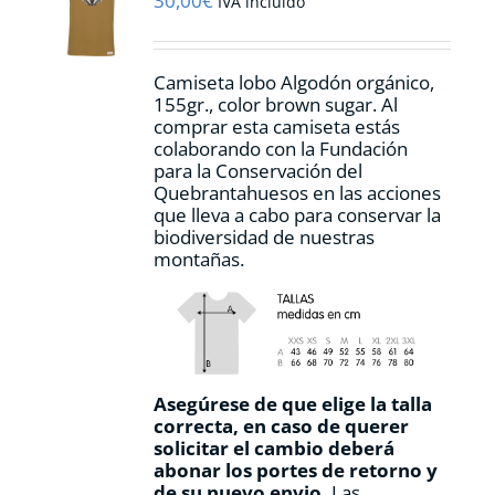
30,00
€
IVA incluido
elegir
en
la
Camiseta lobo Algodón orgánico,
página
155gr., color
brown sugar.
Al
de
comprar esta camiseta estás
producto
colaborando con la Fundación
para la Conservación del
Quebrantahuesos en las acciones
que lleva a cabo para conservar la
biodiversidad de nuestras
montañas.
Asegúrese de que elige la talla
correcta, en caso de querer
solicitar el cambio deberá
abonar los portes de retorno y
de su nuevo envio.
Las