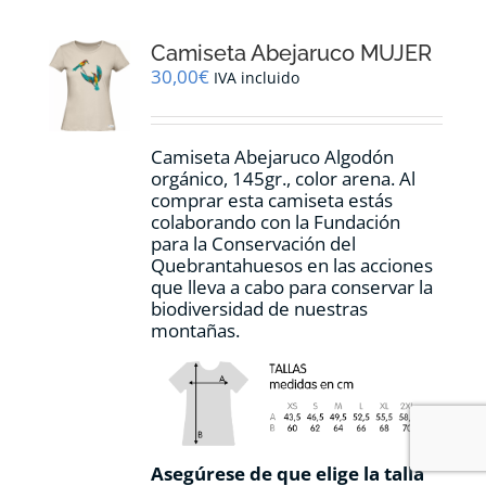
Las
opciones
Camiseta Abejaruco MUJER
se
pueden
30,00
€
IVA incluido
elegir
en
la
Camiseta Abejaruco Algodón
página
orgánico, 145gr., color arena. Al
de
comprar esta camiseta estás
producto
colaborando con la Fundación
para la Conservación del
Quebrantahuesos en las acciones
que lleva a cabo para conservar la
biodiversidad de nuestras
montañas.
Asegúrese de que elige la talla