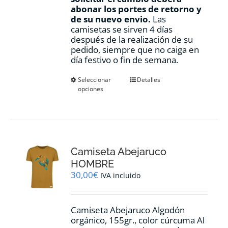
abonar los portes de retorno y
de su nuevo envio.
Las
camisetas se sirven 4 días
después de la realización de su
pedido, siempre que no caiga en
día festivo o fin de semana.
Este
Seleccionar
Detalles
opciones
producto
tiene
múltiples
variantes.
Las
opciones
Camiseta Abejaruco
se
pueden
HOMBRE
elegir
30,00
€
IVA incluido
en
la
página
Camiseta Abejaruco Algodón
de
orgánico, 155gr., color cúrcuma Al
producto