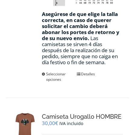
Asegúrese de que elige la talla
correcta, en caso de querer
solicitar el cambio deberá
abonar los portes de retorno y
de su nuevo envio.
Las
camisetas se sirven 4 días
después de la realización de su
pedido, siempre que no caiga en
día festivo o fin de semana.
Este
Seleccionar
Detalles
opciones
producto
tiene
múltiples
variantes.
Las
opciones
Camiseta Urogallo HOMBRE
se
pueden
30,00
€
IVA incluido
elegir
en