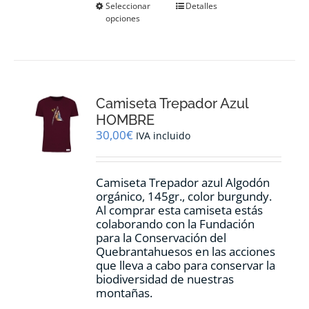
Este
Seleccionar
Detalles
opciones
producto
tiene
múltiples
variantes.
Las
opciones
Camiseta Trepador Azul
se
pueden
HOMBRE
elegir
30,00
€
IVA incluido
en
la
página
Camiseta Trepador azul Algodón
de
orgánico, 145gr., color burgundy.
producto
Al comprar esta camiseta estás
colaborando con la Fundación
para la Conservación del
Quebrantahuesos en las acciones
que lleva a cabo para conservar la
biodiversidad de nuestras
montañas.