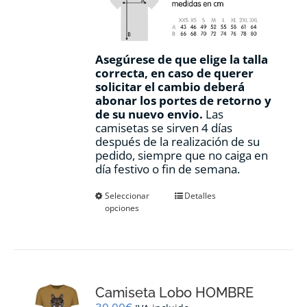
Asegúrese de que elige la talla
correcta, en caso de querer
solicitar el cambio deberá
abonar los portes de retorno y
de su nuevo envio.
Las
camisetas se sirven 4 días
después de la realización de su
pedido, siempre que no caiga en
día festivo o fin de semana.
Este
Seleccionar
Detalles
opciones
producto
tiene
múltiples
variantes.
Las
opciones
Camiseta Lobo HOMBRE
se
pueden