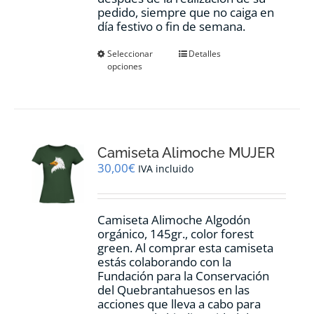
pedido, siempre que no caiga en
día festivo o fin de semana.
Este
Seleccionar
Detalles
opciones
producto
tiene
múltiples
variantes.
Las
opciones
Camiseta Alimoche MUJER
se
pueden
30,00
€
IVA incluido
elegir
en
la
Camiseta Alimoche Algodón
página
orgánico, 145gr., color forest
de
green. Al comprar esta camiseta
producto
estás colaborando con la
Fundación para la Conservación
del Quebrantahuesos en las
acciones que lleva a cabo para