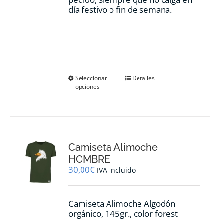
día festivo o fin de semana.
Este
Seleccionar
Detalles
opciones
producto
tiene
múltiples
variantes.
Las
opciones
Camiseta Alimoche
se
pueden
HOMBRE
elegir
30,00
€
IVA incluido
en
la
página
Camiseta Alimoche Algodón
de
orgánico, 145gr., color forest
producto