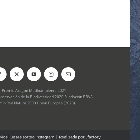
Premio Aragón Medioambiente 2021
onservación de la Biodiversidad 2020 Fundación BBVA
mio Red Natura 2000 Unión Europea (2020)
víos
|
Bases sorteo Instagram
| Realizada por
Jfactory