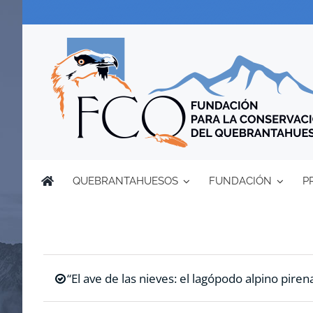
Saltar
al
contenido
QUEBRANTAHUESOS
FUNDACIÓN
P
“El ave de las nieves: el lagópodo alpino pirena