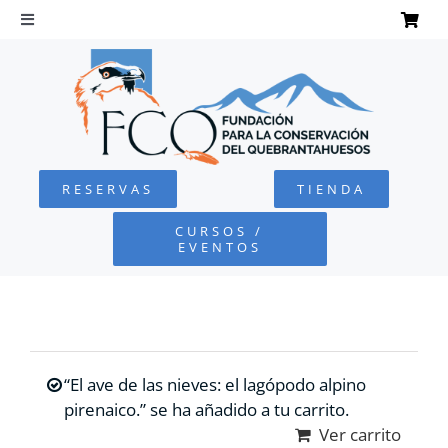
Saltar
al
Toggle
Navigation
contenido
INICIO
QUEBRANTAHUESOS
RESERVAS
TIENDA
FUNDACIÓN
CURSOS /
EVENTOS
PROYECTOS
DEFENSA AMBIENTAL
“El ave de las nieves: el lagópodo alpino
COLABORA
pirenaico.” se ha añadido a tu carrito.
Ver carrito