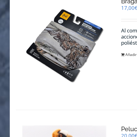
Braga
17,00
Al com
accion
poliés
Añadir 
Pelu
20,00