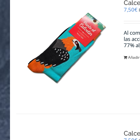
Calce
7,50
€
Al com
las ac
77% al
Añadir 
Calce