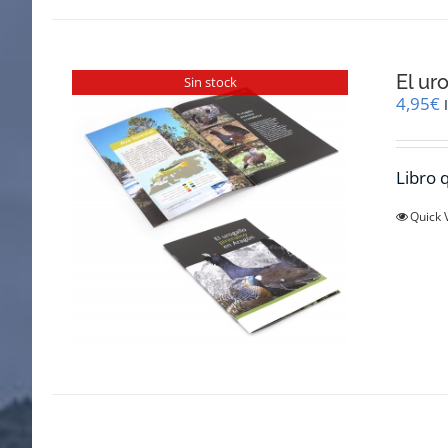
El ur
Sin stock
4,95
€
Libro q
Quick 