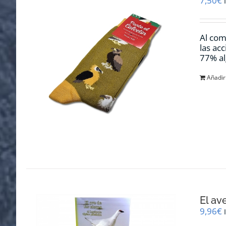
7,50
€
Al com
las ac
77% al
Añadir 
El av
9,96
€