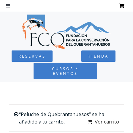
Saltar
al
Toggle
Navigation
contenido
INICIO
QUEBRANTAHUESOS
RESERVAS
TIENDA
FUNDACIÓN
CURSOS /
EVENTOS
PROYECTOS
DEFENSA AMBIENTAL
“Peluche de Quebrantahuesos” se ha
COLABORA
añadido a tu carrito.
Ver carrito