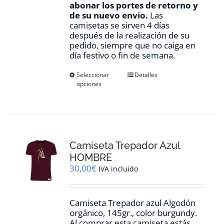
abonar los portes de retorno y
de su nuevo envio.
Las
camisetas se sirven 4 días
después de la realización de su
pedido, siempre que no caiga en
día festivo o fin de semana.
Este
Seleccionar
Detalles
opciones
producto
tiene
múltiples
variantes.
Las
opciones
Camiseta Trepador Azul
se
pueden
HOMBRE
elegir
30,00
€
IVA incluido
en
la
página
Camiseta Trepador azul Algodón
de
orgánico, 145gr., color burgundy.
producto
Al comprar esta camiseta estás