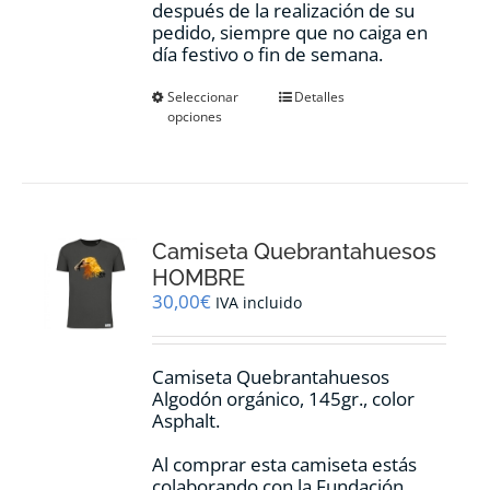
después de la realización de su
pedido, siempre que no caiga en
día festivo o fin de semana.
Este
Seleccionar
Detalles
opciones
producto
tiene
múltiples
variantes.
Las
opciones
Camiseta Quebrantahuesos
se
pueden
HOMBRE
elegir
30,00
€
IVA incluido
en
la
página
Camiseta Quebrantahuesos
de
Algodón orgánico, 145gr., color
producto
Asphalt.
Al comprar esta camiseta estás
colaborando con la Fundación