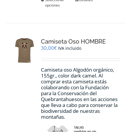
Este
opciones
producto
tiene
múltiples
variantes.
Las
opciones
Camiseta Oso HOMBRE
se
pueden
30,00
€
IVA incluido
elegir
en
la
Camiseta oso Algodón orgánico,
página
155gr., color dark camel. Al
de
comprar esta camiseta estás
producto
colaborando con la Fundación
para la Conservación del
Quebrantahuesos en las acciones
que lleva a cabo para conservar la
biodiversidad de nuestras
montañas.