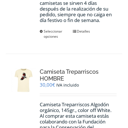
camisetas se sirven 4 días
después de la realización de su
pedido, siempre que no caiga en
día festivo o fin de semana.
Este
Seleccionar
Detalles
opciones
producto
tiene
múltiples
variantes.
Las
opciones
Camiseta Treparriscos
se
pueden
HOMBRE
elegir
30,00
€
IVA incluido
en
la
página
Camiseta Treparriscos Algodón
de
orgánico, 145gr., color off White.
producto
Al comprar esta camiseta estás
colaborando con la Fundación
para la Conservación del