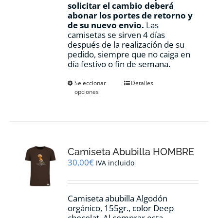
solicitar el cambio deberá
abonar los portes de retorno y
de su nuevo envio.
Las
camisetas se sirven 4 días
después de la realización de su
pedido, siempre que no caiga en
día festivo o fin de semana.
Este
Seleccionar
Detalles
opciones
producto
tiene
múltiples
variantes.
Las
opciones
Camiseta Abubilla HOMBRE
se
pueden
30,00
€
IVA incluido
elegir
en
la
Camiseta abubilla Algodón
página
orgánico, 155gr., color Deep
de
chocolat. Al comprar esta