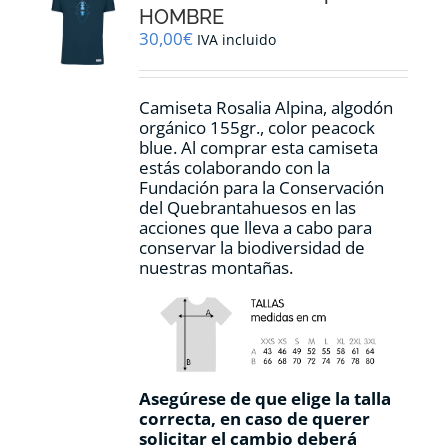
pueden
HOMBRE
elegir
30,00
€
IVA incluido
en
la
página
Camiseta Rosalia Alpina, algodón
de
orgánico 155gr., color peacock
producto
blue. Al comprar esta camiseta
estás colaborando con la
Fundación para la Conservación
del Quebrantahuesos en las
acciones que lleva a cabo para
conservar la biodiversidad de
nuestras montañas.
Asegúrese de que elige la talla
correcta, en caso de querer
solicitar el cambio deberá