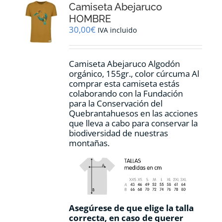
Camiseta Abejaruco
se
pueden
HOMBRE
elegir
30,00
€
IVA incluido
en
la
página
Camiseta Abejaruco Algodón
de
orgánico, 155gr., color cúrcuma Al
producto
comprar esta camiseta estás
colaborando con la Fundación
para la Conservación del
Quebrantahuesos en las acciones
que lleva a cabo para conservar la
biodiversidad de nuestras
montañas.
Asegúrese de que elige la talla
correcta, en caso de querer