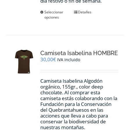
día festivo o fin de semana.
Este
Seleccionar
Detalles
opciones
producto
tiene
múltiples
variantes.
Las
opciones
Camiseta Isabelina HOMBRE
se
pueden
30,00
€
IVA incluido
elegir
en
la
Camiseta Isabelina Algodón
página
orgánico, 155gr., color
deep
de
chocolate.
Al comprar esta
producto
camiseta estás colaborando con la
Fundación para la Conservación
del Quebrantahuesos en las
acciones que lleva a cabo para
conservar la biodiversidad de
nuestras montañas.