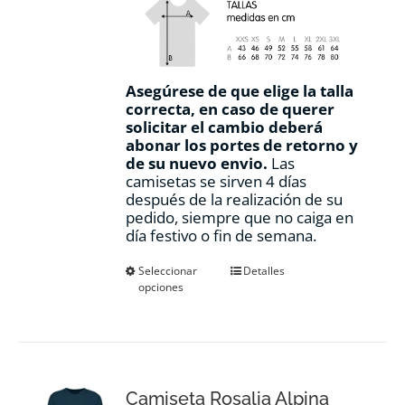
Asegúrese de que elige la talla
correcta, en caso de querer
solicitar el cambio deberá
abonar los portes de retorno y
de su nuevo envio.
Las
camisetas se sirven 4 días
después de la realización de su
pedido, siempre que no caiga en
día festivo o fin de semana.
Este
Seleccionar
Detalles
opciones
producto
tiene
múltiples
variantes.
Las
opciones
Camiseta Rosalia Alpina
se