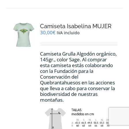
múltiples
variantes.
Las
opciones
Camiseta Isabelina MUJER
se
pueden
30,00
€
IVA incluido
elegir
en
la
Camiseta Grulla Algodón orgánico,
página
145gr., color Sage. Al comprar
de
esta camiseta estás colaborando
producto
con la Fundación para la
Conservación del
Quebrantahuesos en las acciones
que lleva a cabo para conservar la
biodiversidad de nuestras
montañas.