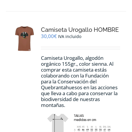
tiene
múltiples
variantes.
Las
opciones
Camiseta Urogallo HOMBRE
se
pueden
30,00
€
IVA incluido
elegir
en
la
Camiseta Urogallo, algodón
página
orgánico 155gr., color sienna. Al
de
comprar esta camiseta estás
producto
colaborando con la Fundación
para la Conservación del
Quebrantahuesos en las acciones
que lleva a cabo para conservar la
biodiversidad de nuestras
montañas.