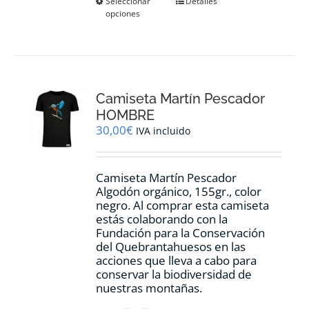
Este
Seleccionar
Detalles
opciones
producto
tiene
múltiples
variantes.
Las
opciones
Camiseta Martín Pescador
se
pueden
HOMBRE
elegir
30,00
€
IVA incluido
en
la
página
Camiseta Martín Pescador
de
Algodón orgánico, 155gr., color
producto
negro. Al comprar esta camiseta
estás colaborando con la
Fundación para la Conservación
del Quebrantahuesos en las
acciones que lleva a cabo para
conservar la biodiversidad de
nuestras montañas.