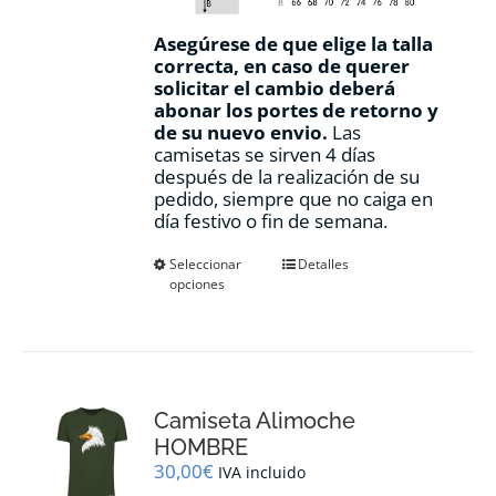
Asegúrese de que elige la talla
correcta, en caso de querer
solicitar el cambio deberá
abonar los portes de retorno y
de su nuevo envio.
Las
camisetas se sirven 4 días
después de la realización de su
pedido, siempre que no caiga en
día festivo o fin de semana.
Este
Seleccionar
Detalles
opciones
producto
tiene
múltiples
variantes.
Las
opciones
Camiseta Alimoche
se
pueden
HOMBRE
elegir
30,00
€
IVA incluido
en