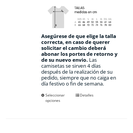
Asegúrese de que elige la talla
correcta, en caso de querer
solicitar el cambio deberá
abonar los portes de retorno y
de su nuevo envio.
Las
camisetas se sirven 4 días
después de la realización de su
pedido, siempre que no caiga en
día festivo o fin de semana.
Este
Seleccionar
Detalles
opciones
producto
tiene
múltiples
variantes.
Las
opciones