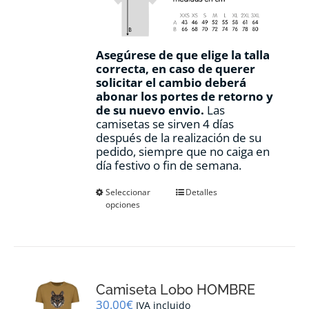
Asegúrese de que elige la talla
correcta, en caso de querer
solicitar el cambio deberá
abonar los portes de retorno y
de su nuevo envio.
Las
camisetas se sirven 4 días
después de la realización de su
pedido, siempre que no caiga en
día festivo o fin de semana.
Este
Seleccionar
Detalles
opciones
producto
tiene
múltiples
variantes.
Las
opciones
Camiseta Lobo HOMBRE
se
pueden
30,00
€
IVA incluido