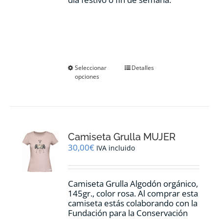
Este
Seleccionar
Detalles
opciones
producto
tiene
múltiples
variantes.
Las
opciones
Camiseta Grulla MUJER
se
pueden
30,00
€
IVA incluido
elegir
en
la
Camiseta Grulla Algodón orgánico,
página
145gr., color rosa. Al comprar esta
de
camiseta estás colaborando con la
producto
Fundación para la Conservación