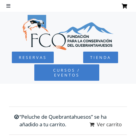
Saltar
al
Toggle
Navigation
contenido
INICIO
QUEBRANTAHUESOS
RESERVAS
TIENDA
FUNDACIÓN
CURSOS /
EVENTOS
PROYECTOS
DEFENSA AMBIENTAL
“Peluche de Quebrantahuesos” se ha
COLABORA
añadido a tu carrito.
Ver carrito