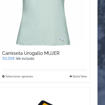
Camiseta Urogallo MUJER
30,00
€
IVA incluido
Este
Seleccionar opciones
Quick View
producto
tiene
múltiples
variantes.
Las
opciones