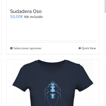
Sudadera Oso
50,00
€
IVA incluido
Este
Seleccionar opciones
Quick View
producto
tiene
múltiples
variantes.
Las
opciones
se
pueden
elegir
en
la
página