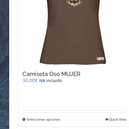
la
página
de
producto
Camiseta Oso MUJER
30,00
€
IVA incluido
Este
Seleccionar opciones
Quick View
producto