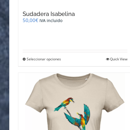
Sudadera Isabelina
50,00
€
IVA incluido
Este
Seleccionar opciones
Quick View
producto
tiene
múltiples
variantes.
Las
opciones
se
pueden
elegir
en
la
página