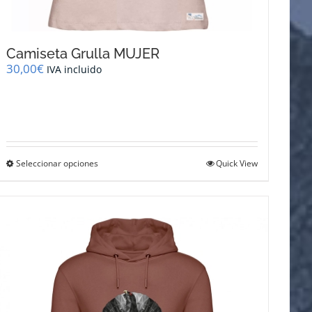
Camiseta Grulla MUJER
30,00
€
IVA incluido
Este
Seleccionar opciones
Quick View
producto
tiene
múltiples
variantes.
Las
opciones
se
pueden
elegir
en