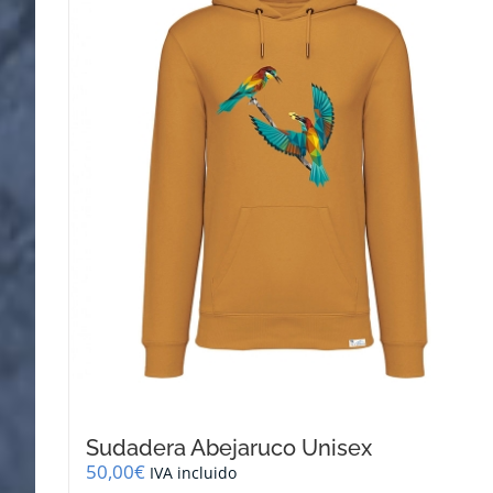
se
pueden
elegir
en
la
página
de
producto
Sudadera Abejaruco Unisex
50,00
€
IVA incluido