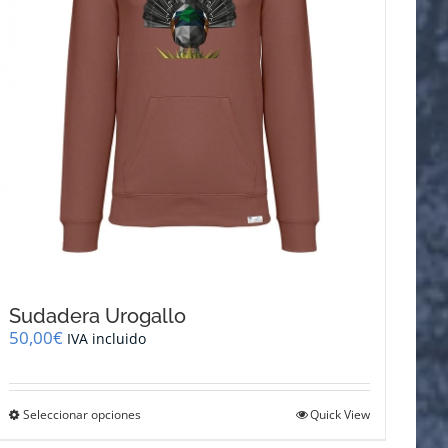
la
página
de
producto
Sudadera Urogallo
50,00
€
IVA incluido
Este
Seleccionar opciones
Quick View
producto