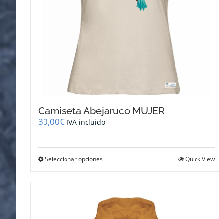
de
producto
Camiseta Abejaruco MUJER
30,00
€
IVA incluido
Este
Seleccionar opciones
Quick View
producto
tiene
múltiples
variantes.
Las
opciones