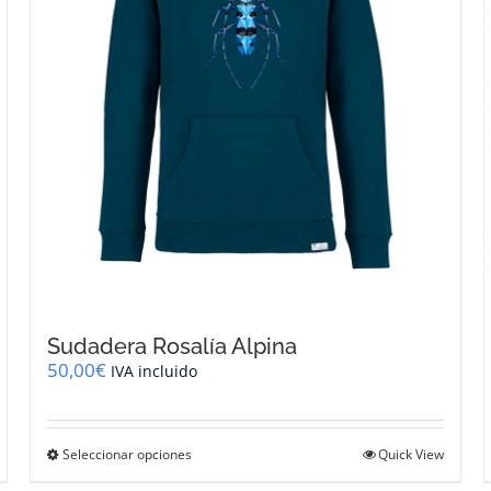
Sudadera Rosalía Alpina
50,00
€
IVA incluido
Este
Seleccionar opciones
Quick View
producto