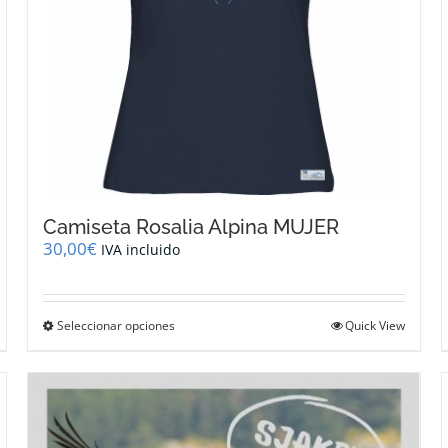
de
producto
Camiseta Rosalia Alpina MUJER
30,00
€
IVA incluido
Este
Seleccionar opciones
Quick View
producto
tiene
múltiples
variantes.
Las
opciones