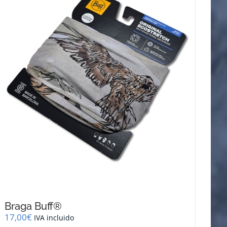
se
pueden
elegir
en
la
página
de
producto
Braga Buff®
17,00
€
IVA incluido