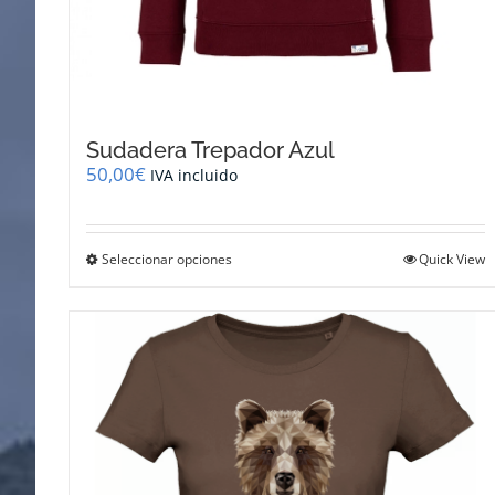
Sudadera Trepador Azul
50,00
€
IVA incluido
Este
Seleccionar opciones
Quick View
producto
tiene
múltiples
variantes.
Las
opciones
se
pueden
elegir
en