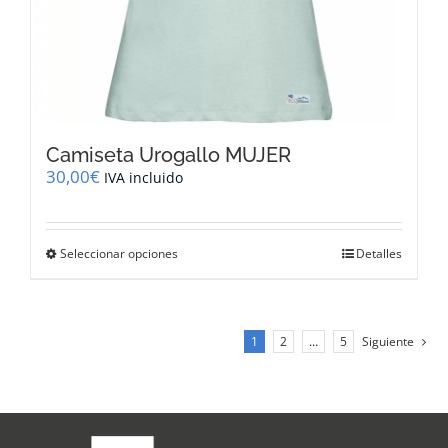
Camiseta Urogallo MUJER
30,00
€
IVA incluido
Este
Seleccionar opciones
Detalles
producto
tiene
múltiples
variantes.
1
2
…
5
Siguiente
Las
opciones
se
pueden
elegir