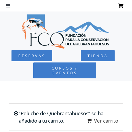
Saltar
al
Toggle
Navigation
contenido
INICIO
QUEBRANTAHUESOS
RESERVAS
TIENDA
FUNDACIÓN
CURSOS /
EVENTOS
PROYECTOS
DEFENSA AMBIENTAL
“Peluche de Quebrantahuesos” se ha
COLABORA
añadido a tu carrito.
Ver carrito