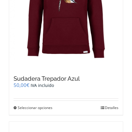
Sudadera Trepador Azul
50,00
€
IVA incluido
Este
Seleccionar opciones
Detalles
producto
tiene
múltiples
variantes.