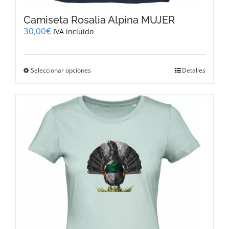
Camiseta Rosalia Alpina MUJER
30,00
€
IVA incluido
Este
Seleccionar opciones
Detalles
producto
tiene
múltiples
variantes.
Las
opciones
se
pueden
elegir
en
la
página
de
producto