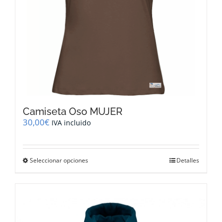
página
de
producto
Camiseta Oso MUJER
30,00
€
IVA incluido
Este
Seleccionar opciones
Detalles
producto
tiene
múltiples
variantes.
Las
opciones