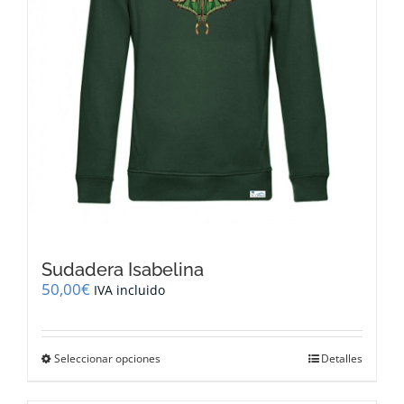
página
de
producto
Sudadera Isabelina
50,00
€
IVA incluido
Este
Seleccionar opciones
Detalles
producto
tiene