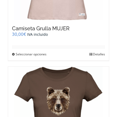
Camiseta Grulla MUJER
30,00
€
IVA incluido
Este
Seleccionar opciones
Detalles
producto
tiene
múltiples
variantes.
Las
opciones
se
pueden
elegir
en
la