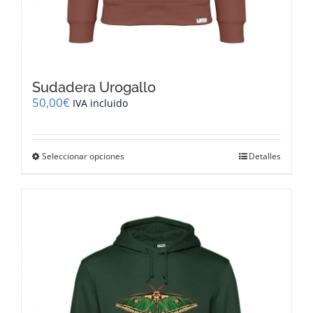
Sudadera Urogallo
50,00
€
IVA incluido
Este
Seleccionar opciones
Detalles
producto
tiene
múltiples
variantes.
Las
opciones
se
pueden
elegir
en
la