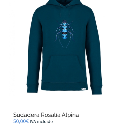
se
pueden
elegir
en
la
página
de
producto
Sudadera Rosalía Alpina
50,00
€
IVA incluido