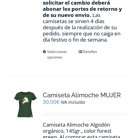
solicitar el cambio deberá
abonar los portes de retorno y
de su nuevo envio.
Las
camisetas se sirven 4 días
después de la realización de su
pedido, siempre que no caiga en
día festivo o fin de semana.
Este
Seleccionar
Detalles
opciones
producto
tiene
múltiples
variantes.
Las
opciones
Camiseta Alimoche MUJER
se
pueden
30,00
€
IVA incluido
elegir
en
la
Camiseta Alimoche Algodón
página
orgánico, 145gr., color forest
de
green. Al comprar esta camiseta