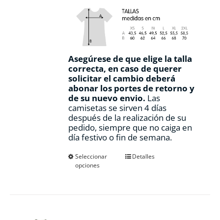
Asegúrese de que elige la talla
correcta, en caso de querer
solicitar el cambio deberá
abonar los portes de retorno y
de su nuevo envio.
Las
camisetas se sirven 4 días
después de la realización de su
pedido, siempre que no caiga en
día festivo o fin de semana.
Este
Seleccionar
Detalles
opciones
producto
tiene
múltiples
variantes.
Las
opciones