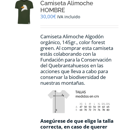
Camiseta Alimoche
se
pueden
HOMBRE
elegir
30,00
€
IVA incluido
en
la
página
Camiseta Alimoche Algodón
de
orgánico, 145gr., color forest
producto
green. Al comprar esta camiseta
estás colaborando con la
Fundación para la Conservación
del Quebrantahuesos en las
acciones que lleva a cabo para
conservar la biodiversidad de
nuestras montañas.
Asegúrese de que elige la talla
correcta, en caso de querer