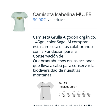
variantes.
Las
opciones
Camiseta Isabelina MUJER
se
pueden
30,00
€
IVA incluido
elegir
en
la
Camiseta Grulla Algodón orgánico,
página
145gr., color Sage. Al comprar
de
esta camiseta estás colaborando
producto
con la Fundación para la
Conservación del
Quebrantahuesos en las acciones
que lleva a cabo para conservar la
biodiversidad de nuestras
montañas.