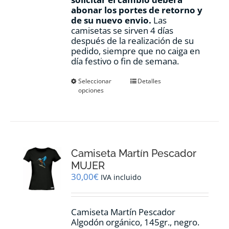
abonar los portes de retorno y
de su nuevo envio.
Las
camisetas se sirven 4 días
después de la realización de su
pedido, siempre que no caiga en
día festivo o fin de semana.
Este
Seleccionar
Detalles
opciones
producto
tiene
múltiples
variantes.
Las
opciones
Camiseta Martín Pescador
se
pueden
MUJER
elegir
30,00
€
IVA incluido
en
la
página
Camiseta Martín Pescador
de
Algodón orgánico, 145gr., negro.
producto