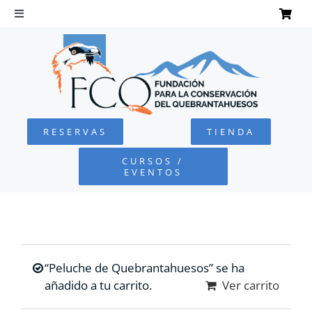
Saltar
al
Toggle
Navigation
contenido
INICIO
QUEBRANTAHUESOS
RESERVAS
TIENDA
FUNDACIÓN
CURSOS /
EVENTOS
PROYECTOS
DEFENSA AMBIENTAL
“Peluche de Quebrantahuesos” se ha
COLABORA
añadido a tu carrito.
Ver carrito