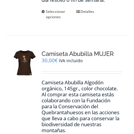
Este
Seleccionar
Detalles
opciones
producto
tiene
múltiples
variantes.
Las
opciones
Camiseta Abubilla MUJER
se
pueden
30,00
€
IVA incluido
elegir
en
la
Camiseta Abubilla Algodón
página
orgánico, 145gr., color chocolate.
de
Al comprar esta camiseta estás
producto
colaborando con la Fundación
para la Conservación del
Quebrantahuesos en las acciones
que lleva a cabo para conservar la
biodiversidad de nuestras
montañas.