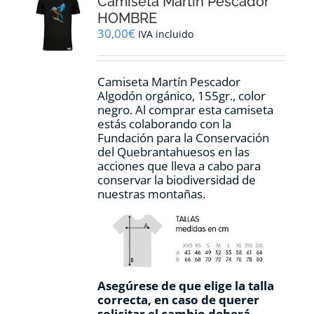
Camiseta Martín Pescador
se
pueden
HOMBRE
elegir
30,00
€
IVA incluido
en
la
página
Camiseta Martín Pescador
de
Algodón orgánico, 155gr., color
producto
negro. Al comprar esta camiseta
estás colaborando con la
Fundación para la Conservación
del Quebrantahuesos en las
acciones que lleva a cabo para
conservar la biodiversidad de
nuestras montañas.
Asegúrese de que elige la talla
correcta, en caso de querer
solicitar el cambio deberá