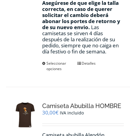
Asegúrese de que elige la talla
correcta, en caso de querer
solicitar el cambio deberá
abonar los portes de retorno y
de su nuevo envio.
Las
camisetas se sirven 4 días
después de la realización de su
pedido, siempre que no caiga en
día festivo o fin de semana.
Este
Seleccionar
Detalles
opciones
producto
tiene
múltiples
variantes.
Las
opciones
Camiseta Abubilla HOMBRE
se
pueden
30,00
€
IVA incluido
elegir
en
la
Camiseta abubilla Algodón