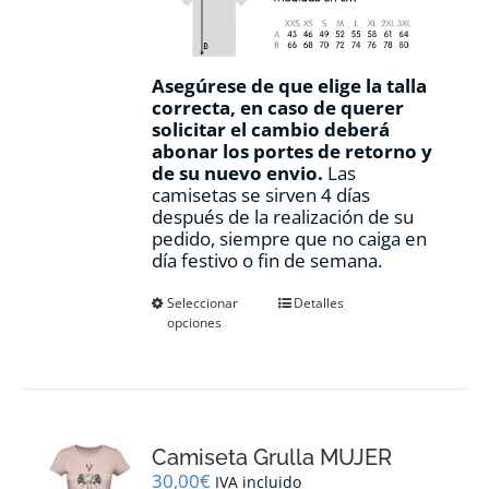
Asegúrese de que elige la talla
correcta, en caso de querer
solicitar el cambio deberá
abonar los portes de retorno y
de su nuevo envio.
Las
camisetas se sirven 4 días
después de la realización de su
pedido, siempre que no caiga en
día festivo o fin de semana.
Este
Seleccionar
Detalles
opciones
producto
tiene
múltiples
variantes.
Las
opciones
Camiseta Grulla MUJER
se
pueden
30,00
€
IVA incluido