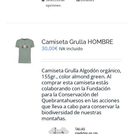
Este
opciones
producto
tiene
múltiples
variantes.
Las
opciones
Camiseta Grulla HOMBRE
se
pueden
30,00
€
IVA incluido
elegir
en
la
Camiseta Grulla Algodón orgánico,
página
155gr., color
almond green.
Al
de
comprar esta camiseta estás
producto
colaborando con la Fundación
para la Conservación del
Quebrantahuesos en las acciones
que lleva a cabo para conservar la
biodiversidad de nuestras
montañas.