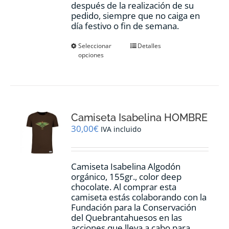
después de la realización de su
pedido, siempre que no caiga en
día festivo o fin de semana.
Este
Seleccionar
Detalles
opciones
producto
tiene
múltiples
variantes.
Las
opciones
Camiseta Isabelina HOMBRE
se
pueden
30,00
€
IVA incluido
elegir
en
la
Camiseta Isabelina Algodón
página
orgánico, 155gr., color
deep
de
chocolate.
Al comprar esta
producto
camiseta estás colaborando con la
Fundación para la Conservación
del Quebrantahuesos en las
acciones que lleva a cabo para