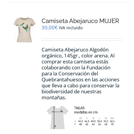
variantes.
Las
opciones
Camiseta Abejaruco MUJER
se
pueden
30,00
€
IVA incluido
elegir
en
la
Camiseta Abejaruco Algodón
página
orgánico, 145gr., color arena. Al
de
comprar esta camiseta estás
producto
colaborando con la Fundación
para la Conservación del
Quebrantahuesos en las acciones
que lleva a cabo para conservar la
biodiversidad de nuestras
montañas.