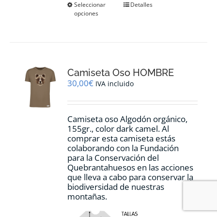
Este
Seleccionar
Detalles
opciones
producto
tiene
múltiples
variantes.
Las
opciones
Camiseta Oso HOMBRE
se
pueden
30,00
€
IVA incluido
elegir
en
la
Camiseta oso Algodón orgánico,
página
155gr., color dark camel. Al
de
comprar esta camiseta estás
producto
colaborando con la Fundación
para la Conservación del
Quebrantahuesos en las acciones
que lleva a cabo para conservar la
biodiversidad de nuestras
montañas.