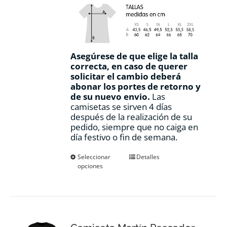
Asegúrese de que elige la talla
correcta, en caso de querer
solicitar el cambio deberá
abonar los portes de retorno y
de su nuevo envio.
Las
camisetas se sirven 4 días
después de la realización de su
pedido, siempre que no caiga en
día festivo o fin de semana.
Este
Seleccionar
Detalles
opciones
producto
tiene
múltiples
variantes.
Las
opciones