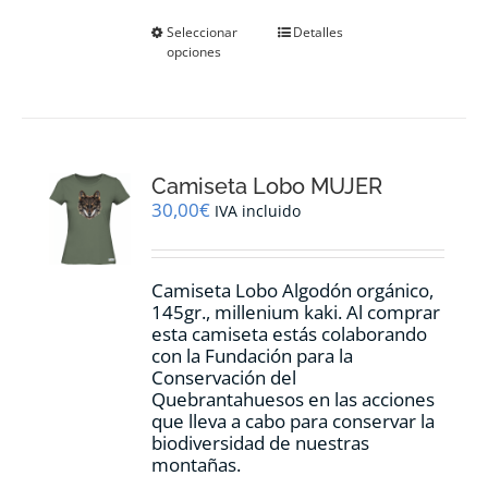
Este
Seleccionar
Detalles
opciones
producto
tiene
múltiples
variantes.
Las
opciones
Camiseta Lobo MUJER
se
pueden
30,00
€
IVA incluido
elegir
en
la
Camiseta Lobo Algodón orgánico,
página
145gr., millenium kaki. Al comprar
de
esta camiseta estás colaborando
producto
con la Fundación para la
Conservación del
Quebrantahuesos en las acciones
que lleva a cabo para conservar la
biodiversidad de nuestras
montañas.