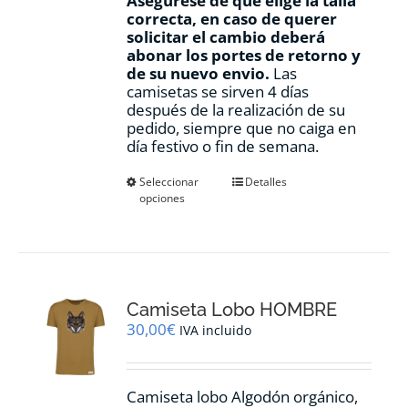
Asegúrese de que elige la talla
correcta, en caso de querer
solicitar el cambio deberá
abonar los portes de retorno y
de su nuevo envio.
Las
camisetas se sirven 4 días
después de la realización de su
pedido, siempre que no caiga en
día festivo o fin de semana.
Este
Seleccionar
Detalles
opciones
producto
tiene
múltiples
variantes.
Las
opciones
Camiseta Lobo HOMBRE
se
pueden
30,00
€
IVA incluido
elegir
en
la
Camiseta lobo Algodón orgánico,
página