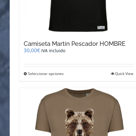
Camiseta Martín Pescador HOMBRE
30,00
€
IVA incluido
Este
Seleccionar opciones
Quick View
producto
tiene
múltiples
variantes.
Las
opciones
se
pueden
elegir
en