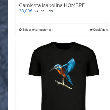
Camiseta Isabelina HOMBRE
30,00
€
IVA incluido
Este
Seleccionar opciones
Quick View
producto
tiene
múltiples
variantes.
Las
opciones
se
pueden
elegir
en
la
página
de
producto