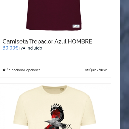
Camiseta Trepador Azul HOMBRE
30,00
€
IVA incluido
Este
Seleccionar opciones
Quick View
producto
tiene
múltiples
variantes.
Las
opciones
se
pueden
elegir
en