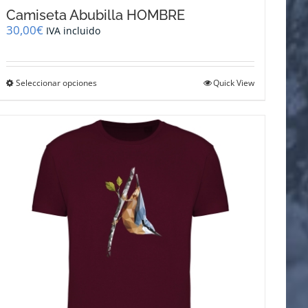
Camiseta Abubilla HOMBRE
30,00
€
IVA incluido
Este
Seleccionar opciones
Quick View
producto
tiene
múltiples
variantes.
Las
opciones
se
pueden
elegir
en
la
página
de
producto