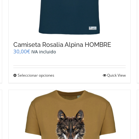
Camiseta Rosalia Alpina HOMBRE
30,00
€
IVA incluido
Este
Seleccionar opciones
Quick View
producto
tiene
múltiples
variantes.
Las
opciones
se
pueden
elegir
en