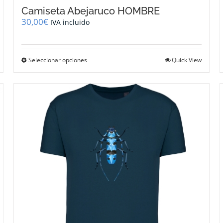
Camiseta Abejaruco HOMBRE
30,00
€
IVA incluido
Este
Seleccionar opciones
Quick View
producto
tiene
múltiples
variantes.
Las
opciones
se
pueden
elegir
en
la
página
de
producto