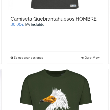
Camiseta Quebrantahuesos HOMBRE
30,00
€
IVA incluido
Este
Seleccionar opciones
Quick View
producto
tiene
múltiples
variantes.
Las
opciones
se
pueden
elegir
en