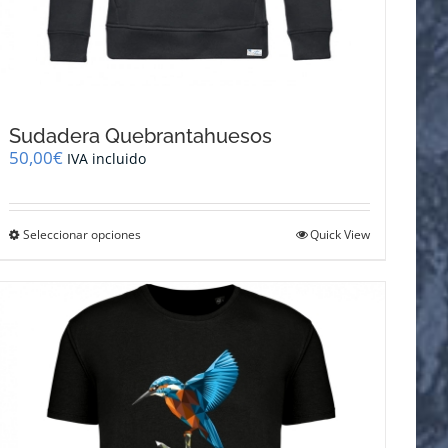
Sudadera Quebrantahuesos
50,00
€
IVA incluido
Este
Seleccionar opciones
Quick View
producto
tiene
múltiples
variantes.
Las
opciones
se
pueden
elegir
en