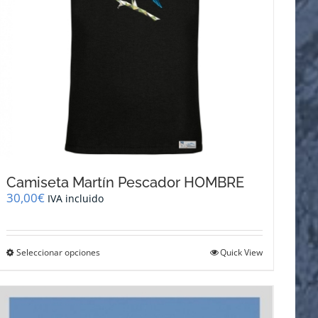
la
página
de
producto
Camiseta Martín Pescador HOMBRE
30,00
€
IVA incluido
Este
Seleccionar opciones
Quick View
producto
tiene
múltiples
variantes.