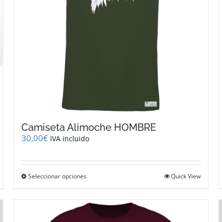
la
página
de
producto
Camiseta Alimoche HOMBRE
30,00
€
IVA incluido
Este
Seleccionar opciones
Quick View
producto
tiene
múltiples
variantes.