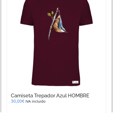
Las
opciones
se
pueden
elegir
en
la
página
de
producto
Camiseta Trepador Azul HOMBRE
30,00
€
IVA incluido