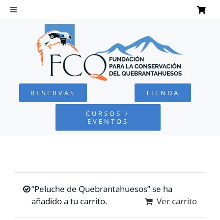
Saltar
al
Toggle
Navigation
contenido
INICIO
QUEBRANTAHUESOS
RESERVAS
TIENDA
FUNDACIÓN
CURSOS /
EVENTOS
PROYECTOS
DEFENSA AMBIENTAL
“Peluche de Quebrantahuesos” se ha
COLABORA
añadido a tu carrito.
Ver carrito