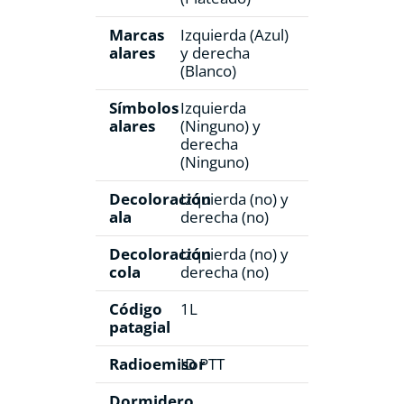
Marcas
Izquierda (Azul)
alares
y derecha
(Blanco)
Símbolos
Izquierda
alares
(Ninguno) y
derecha
(Ninguno)
Decoloración
Izquierda (no) y
ala
derecha (no)
Decoloración
Izquierda (no) y
cola
derecha (no)
Código
1L
patagial
Radioemisor
ID PTT
Dormidero