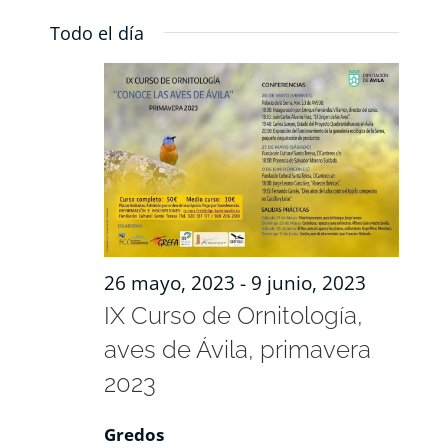
Nave
de
Seleccionar
RECURSOS
Todo el día
de
fecha.
vista
de
vista
NOTICIAS
Even
CONTACTO
CARRITO
26 mayo, 2023
-
9 junio, 2023
IX Curso de Ornitología,
aves de Ávila, primavera
2023
Gredos