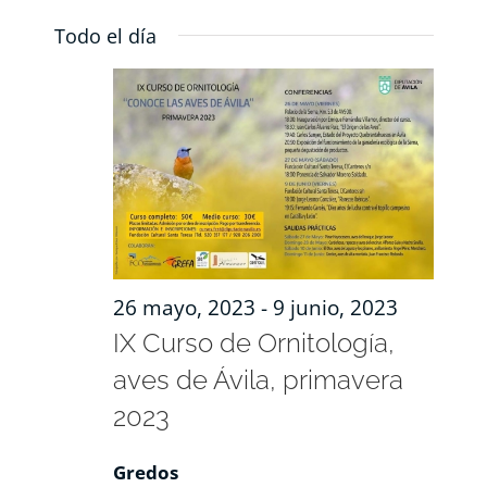
Nave
de
Seleccionar
RECURSOS
Todo el día
de
fecha.
vista
de
vista
NOTICIAS
Even
CONTACTO
CARRITO
26 mayo, 2023
-
9 junio, 2023
IX Curso de Ornitología,
aves de Ávila, primavera
2023
Gredos