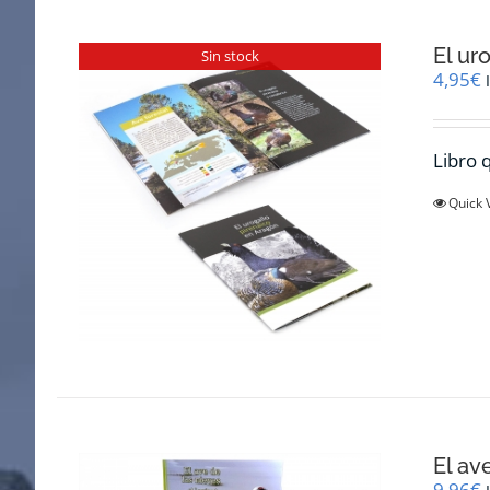
El ur
Sin stock
4,95
€
Libro q
Quick 
El av
9,96
€