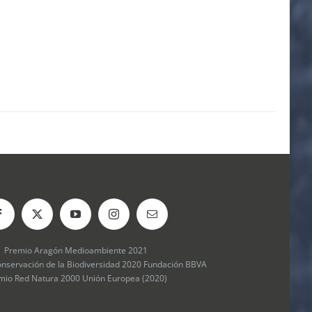
Premio Aragón Medioambiente 2021
onservación de la Biodiversidad 2020 Fundación BBVA
mio Red Natura 2000 Unión Europea (2020)