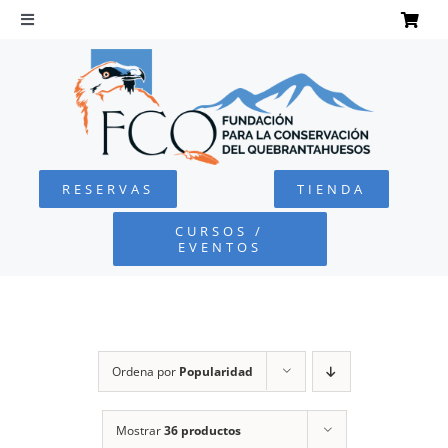
Saltar
al
Toggle
Navigation
contenido
INICIO
QUEBRANTAHUESOS
RESERVAS
TIENDA
FUNDACIÓN
CURSOS /
EVENTOS
PROYECTOS
DEFENSA AMBIENTAL
Ordena por
Popularidad
COLABORA
Mostrar
36 productos