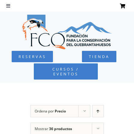
Saltar
al
Toggle
Navigation
contenido
INICIO
QUEBRANTAHUESOS
RESERVAS
TIENDA
FUNDACIÓN
CURSOS /
EVENTOS
PROYECTOS
DEFENSA AMBIENTAL
Ordena por
Precio
COLABORA
Mostrar
36 productos