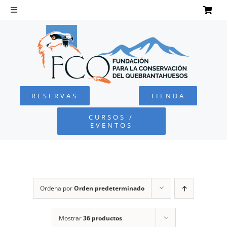
Saltar
al
Toggle
Navigation
contenido
INICIO
QUEBRANTAHUESOS
RESERVAS
TIENDA
FUNDACIÓN
CURSOS /
EVENTOS
PROYECTOS
DEFENSA AMBIENTAL
Ordena por
Orden predeterminado
COLABORA
Mostrar
36 productos