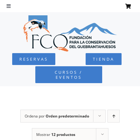
Saltar
al
Toggle
Navigation
contenido
INICIO
QUEBRANTAHUESOS
RESERVAS
TIENDA
FUNDACIÓN
CURSOS /
EVENTOS
PROYECTOS
DEFENSA AMBIENTAL
Ordena por
Orden predeterminado
COLABORA
Mostrar
12 productos