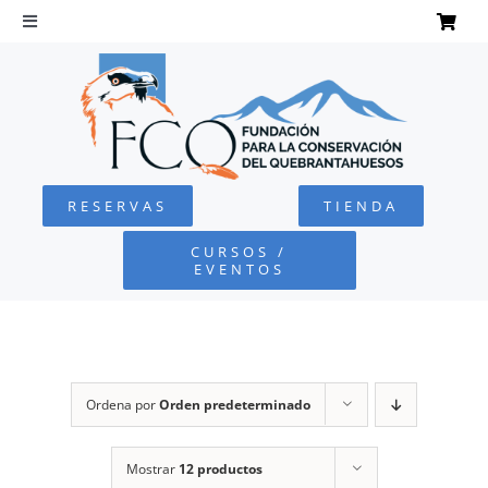
Saltar
al
Toggle
Navigation
contenido
INICIO
QUEBRANTAHUESOS
RESERVAS
TIENDA
FUNDACIÓN
CURSOS /
EVENTOS
PROYECTOS
DEFENSA AMBIENTAL
Ordena por
Orden predeterminado
COLABORA
Mostrar
12 productos