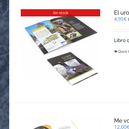
El ur
Sin stock
4,95
€
Libro q
Quick 
Me v
12,00