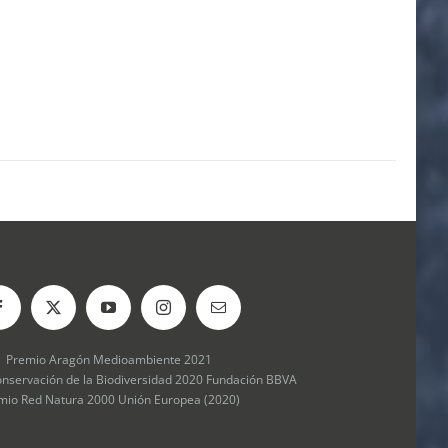
Premio Aragón Medioambiente 2021
onservación de la Biodiversidad 2020 Fundación BBVA
mio Red Natura 2000 Unión Europea (2020)