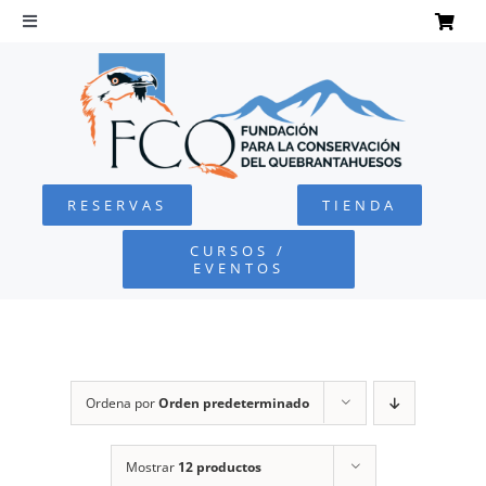
Saltar
al
Toggle
Navigation
contenido
INICIO
QUEBRANTAHUESOS
RESERVAS
TIENDA
FUNDACIÓN
CURSOS /
EVENTOS
PROYECTOS
DEFENSA AMBIENTAL
Ordena por
Orden predeterminado
COLABORA
Mostrar
12 productos