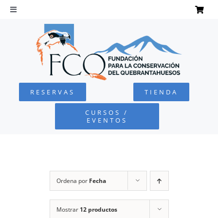
Saltar
al
Toggle
Navigation
contenido
INICIO
QUEBRANTAHUESOS
RESERVAS
TIENDA
FUNDACIÓN
CURSOS /
EVENTOS
PROYECTOS
DEFENSA AMBIENTAL
Ordena por
Fecha
COLABORA
Mostrar
12 productos