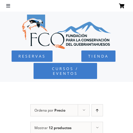
Saltar
al
Toggle
Navigation
contenido
INICIO
QUEBRANTAHUESOS
RESERVAS
TIENDA
FUNDACIÓN
CURSOS /
EVENTOS
PROYECTOS
DEFENSA AMBIENTAL
Ordena por
Precio
COLABORA
Mostrar
12 productos