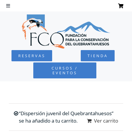
Saltar
al
Toggle
Navigation
contenido
INICIO
QUEBRANTAHUESOS
RESERVAS
TIENDA
FUNDACIÓN
CURSOS /
EVENTOS
PROYECTOS
DEFENSA AMBIENTAL
“Dispersión juvenil del Quebrantahuesos”
COLABORA
se ha añadido a tu carrito.
Ver carrito