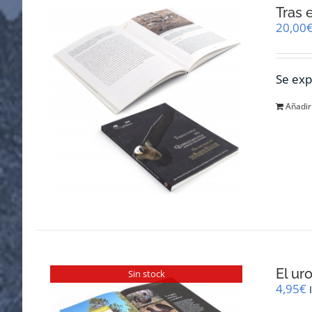
Tras 
20,00
Se exp
Añadir 
El ur
Sin stock
4,95
€