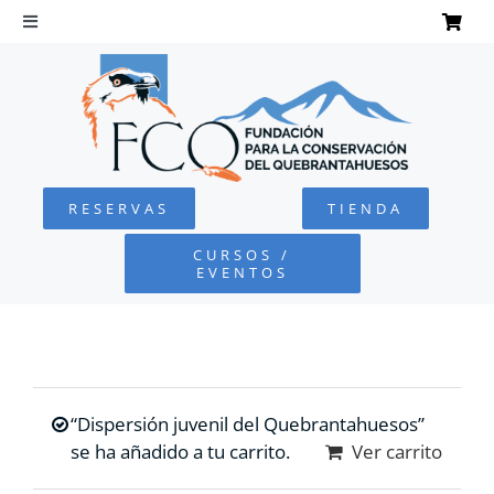
Saltar
al
Toggle
Navigation
contenido
INICIO
QUEBRANTAHUESOS
RESERVAS
TIENDA
FUNDACIÓN
CURSOS /
EVENTOS
PROYECTOS
DEFENSA AMBIENTAL
“Dispersión juvenil del Quebrantahuesos”
COLABORA
se ha añadido a tu carrito.
Ver carrito