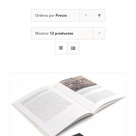
RECURSOS
Ordena por
Precio
NOTICIAS
Mostrar
12 productos
CONTACTO
CARRITO
1