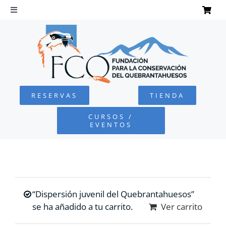
Saltar
al
Toggle
Navigation
contenido
INICIO
QUEBRANTAHUESOS
RESERVAS
TIENDA
FUNDACIÓN
CURSOS /
EVENTOS
PROYECTOS
DEFENSA AMBIENTAL
“Dispersión juvenil del Quebrantahuesos”
COLABORA
se ha añadido a tu carrito.
Ver carrito