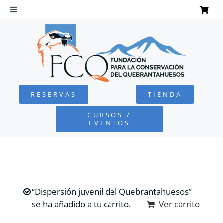
Saltar
al
Toggle
Navigation
contenido
INICIO
QUEBRANTAHUESOS
RESERVAS
TIENDA
FUNDACIÓN
CURSOS /
EVENTOS
PROYECTOS
DEFENSA AMBIENTAL
“Dispersión juvenil del Quebrantahuesos”
COLABORA
se ha añadido a tu carrito.
Ver carrito