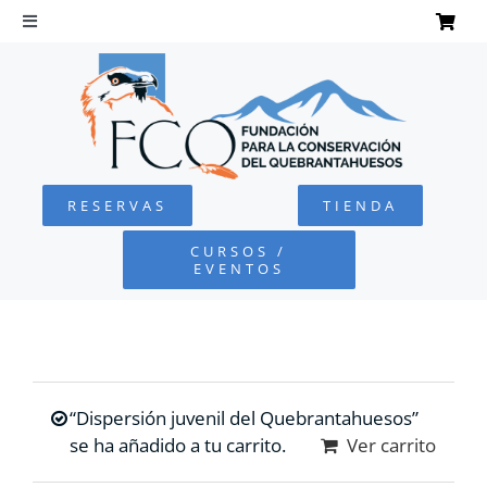
Saltar
al
Toggle
Navigation
contenido
INICIO
QUEBRANTAHUESOS
RESERVAS
TIENDA
FUNDACIÓN
CURSOS /
EVENTOS
PROYECTOS
DEFENSA AMBIENTAL
“Dispersión juvenil del Quebrantahuesos”
COLABORA
se ha añadido a tu carrito.
Ver carrito