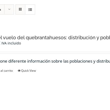
s
el vuelo del quebrantahuesos: distribución y pob
€
IVA incluido
one diferente información sobre las poblaciones y distrib
al carrito
Quick View