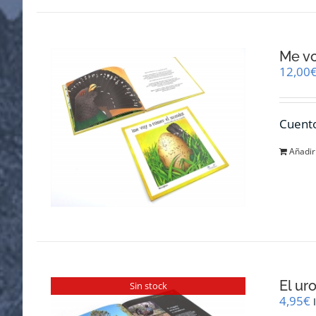
Me v
12,00
Cuento
Añadir 
El ur
Sin stock
4,95
€