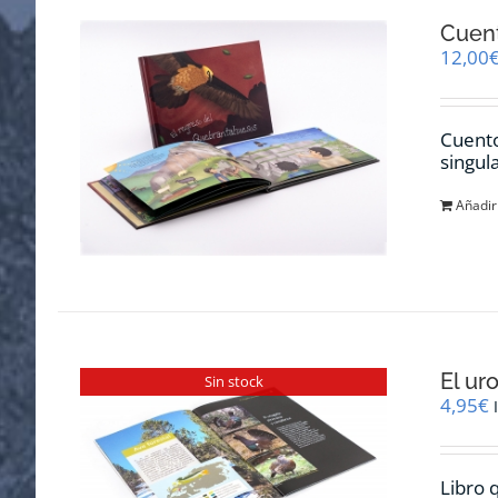
Cuent
12,00
Cuento
singul
Añadir 
El ur
Sin stock
4,95
€
Libro q