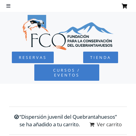
Saltar
al
Toggle
Navigation
contenido
INICIO
QUEBRANTAHUESOS
RESERVAS
TIENDA
FUNDACIÓN
CURSOS /
EVENTOS
PROYECTOS
DEFENSA AMBIENTAL
“Dispersión juvenil del Quebrantahuesos”
COLABORA
se ha añadido a tu carrito.
Ver carrito