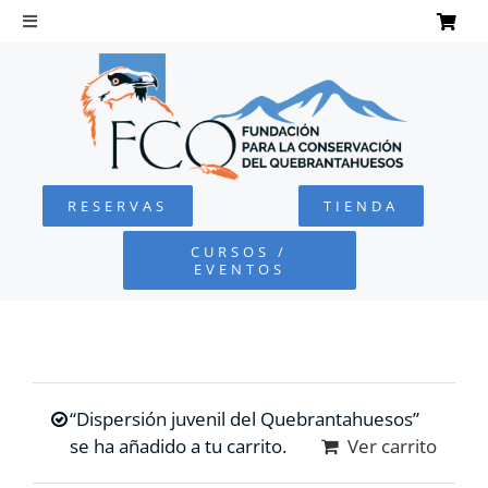
Saltar
al
Toggle
Navigation
contenido
INICIO
QUEBRANTAHUESOS
RESERVAS
TIENDA
FUNDACIÓN
CURSOS /
EVENTOS
PROYECTOS
DEFENSA AMBIENTAL
“Dispersión juvenil del Quebrantahuesos”
COLABORA
se ha añadido a tu carrito.
Ver carrito