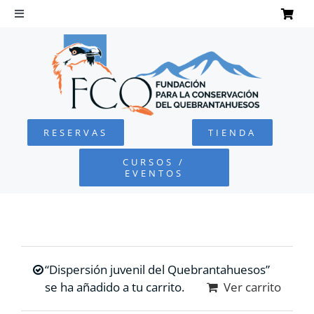
Saltar
al
Toggle
Navigation
contenido
INICIO
QUEBRANTAHUESOS
RESERVAS
TIENDA
FUNDACIÓN
CURSOS /
EVENTOS
PROYECTOS
DEFENSA AMBIENTAL
“Dispersión juvenil del Quebrantahuesos”
COLABORA
se ha añadido a tu carrito.
Ver carrito