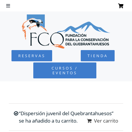
Saltar
al
Toggle
Navigation
contenido
INICIO
QUEBRANTAHUESOS
RESERVAS
TIENDA
FUNDACIÓN
CURSOS /
EVENTOS
PROYECTOS
DEFENSA AMBIENTAL
“Dispersión juvenil del Quebrantahuesos”
COLABORA
se ha añadido a tu carrito.
Ver carrito