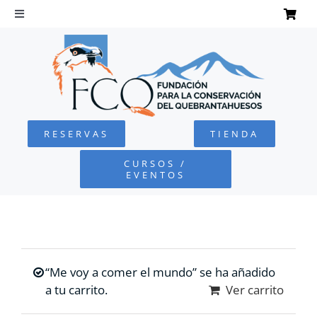
Saltar
al
Toggle
Navigation
contenido
INICIO
QUEBRANTAHUESOS
RESERVAS
TIENDA
FUNDACIÓN
CURSOS /
EVENTOS
PROYECTOS
DEFENSA AMBIENTAL
“Me voy a comer el mundo” se ha añadido
COLABORA
a tu carrito.
Ver carrito