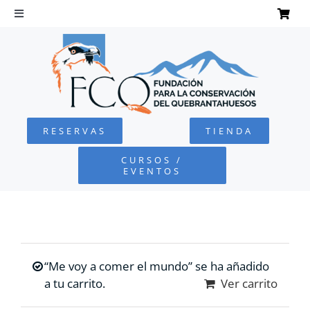
Saltar
al
Toggle
Navigation
contenido
INICIO
QUEBRANTAHUESOS
RESERVAS
TIENDA
FUNDACIÓN
CURSOS /
EVENTOS
PROYECTOS
DEFENSA AMBIENTAL
“Me voy a comer el mundo” se ha añadido
COLABORA
a tu carrito.
Ver carrito