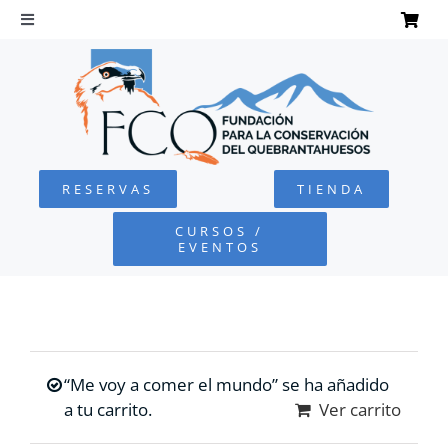
Saltar
al
Toggle
Navigation
contenido
INICIO
QUEBRANTAHUESOS
RESERVAS
TIENDA
FUNDACIÓN
CURSOS /
EVENTOS
PROYECTOS
DEFENSA AMBIENTAL
“Me voy a comer el mundo” se ha añadido
COLABORA
a tu carrito.
Ver carrito