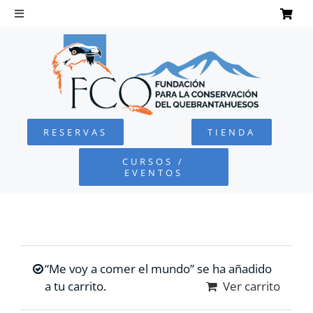
Saltar
al
Toggle
Navigation
contenido
INICIO
QUEBRANTAHUESOS
RESERVAS
TIENDA
FUNDACIÓN
CURSOS /
EVENTOS
PROYECTOS
DEFENSA AMBIENTAL
“Me voy a comer el mundo” se ha añadido
COLABORA
a tu carrito.
Ver carrito