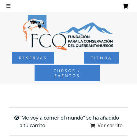
Saltar
al
Toggle
Navigation
contenido
INICIO
QUEBRANTAHUESOS
RESERVAS
TIENDA
FUNDACIÓN
CURSOS /
EVENTOS
PROYECTOS
DEFENSA AMBIENTAL
“Me voy a comer el mundo” se ha añadido
COLABORA
a tu carrito.
Ver carrito