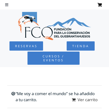
Saltar
al
Toggle
Navigation
contenido
INICIO
QUEBRANTAHUESOS
RESERVAS
TIENDA
FUNDACIÓN
CURSOS /
EVENTOS
PROYECTOS
DEFENSA AMBIENTAL
“Me voy a comer el mundo” se ha añadido
COLABORA
a tu carrito.
Ver carrito