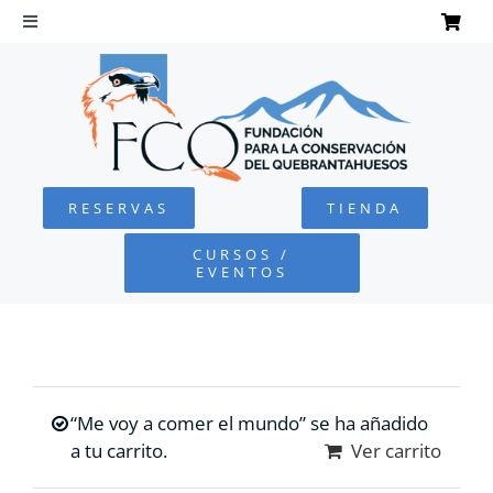
Saltar
al
Toggle
Navigation
contenido
INICIO
QUEBRANTAHUESOS
RESERVAS
TIENDA
FUNDACIÓN
CURSOS /
EVENTOS
PROYECTOS
DEFENSA AMBIENTAL
“Me voy a comer el mundo” se ha añadido
COLABORA
a tu carrito.
Ver carrito