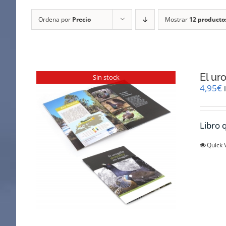
Ordena por
Precio
Mostrar
12 producto
El ur
Sin stock
4,95
€
Libro q
Quick 