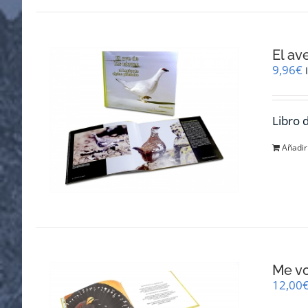
El av
9,96
€
Libro 
Añadir 
Me v
12,00