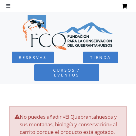
Saltar
al
Toggle
Navigation
contenido
INICIO
QUEBRANTAHUESOS
RESERVAS
TIENDA
FUNDACIÓN
CURSOS /
EVENTOS
PROYECTOS
DEFENSA AMBIENTAL
No puedes añadir «El Quebrantahuesos y
COLABORA
sus montañas, biología y conservación» al
carrito porque el producto está agotado.