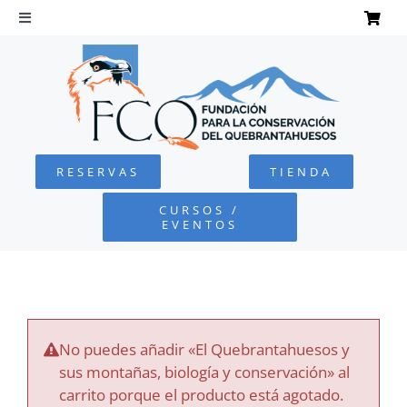
Saltar
al
Toggle
Navigation
contenido
INICIO
QUEBRANTAHUESOS
RESERVAS
TIENDA
FUNDACIÓN
CURSOS /
EVENTOS
PROYECTOS
DEFENSA AMBIENTAL
No puedes añadir «El Quebrantahuesos y
COLABORA
sus montañas, biología y conservación» al
carrito porque el producto está agotado.