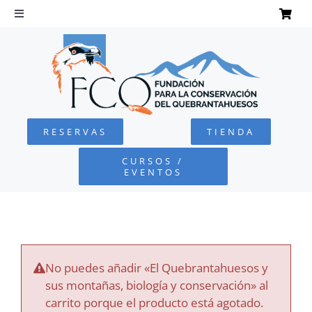
Saltar
al
Toggle
Navigation
contenido
INICIO
QUEBRANTAHUESOS
RESERVAS
TIENDA
FUNDACIÓN
CURSOS /
EVENTOS
PROYECTOS
DEFENSA AMBIENTAL
No puedes añadir «El Quebrantahuesos y
COLABORA
sus montañas, biología y conservación» al
carrito porque el producto está agotado.